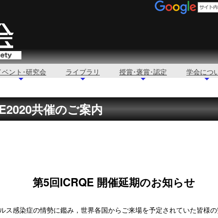
イベント･研究会
ライブラリ
授賞･褒賞･認定
学会につ
RQE2020共催のご案内
第
5
回
ICRQE
開催延期のお知らせ
ス感染症の情勢に鑑み，世界各国からご来場を予定されていた皆様の安全を