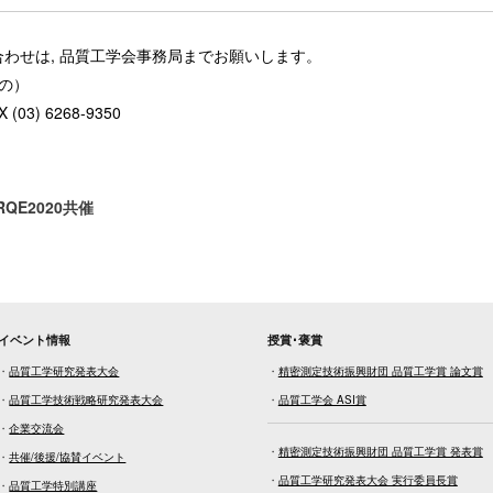
い合わせは, 品質工学会事務局までお願いします
。
んの）
 (03) 6268-9350
CRQE2020共催
イベント情報
授賞･褒賞
・
品質工学研究発表大会
・
精密測定技術振興財団 品質工学賞 論文賞
・
品質工学技術戦略研究発表大会
・
品質工学会 ASI賞
・
企業交流会
・
精密測定技術振興財団 品質工学賞 発表賞
・
共催/後援/協賛イベント
・
品質工学研究発表大会 実行委員長賞
・
品質工学特別講座