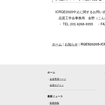
ICRQE2020中止に関するお問
品質工学会事務局 金野（こ
・
TEL (03) 6268-9355 ・FAX
ホーム
|
お知らせ
|
RQES2020S-I
ホーム
・
会員専用ページ
・
会員ログイン
最新ニュース
・
新着情報