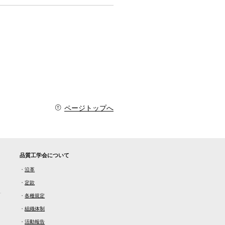
ページトップへ
品質工学会について
・
沿革
・
定款
・
各種規定
・
組織体制
・
活動報告